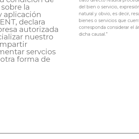
trato directo resulta proce
 sobre la
del bien o servicio, expres
y aplicación
natural y obvio, es decir, re
NT, declara
bienes o servicios que cuen
corresponda considerar el á
presa autorizada
dicha causal.”
ializar nuestro
mpartir
mentar servcios
r otra forma de