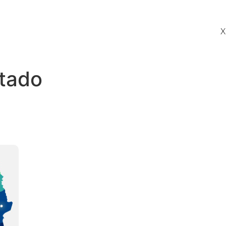
X
stado