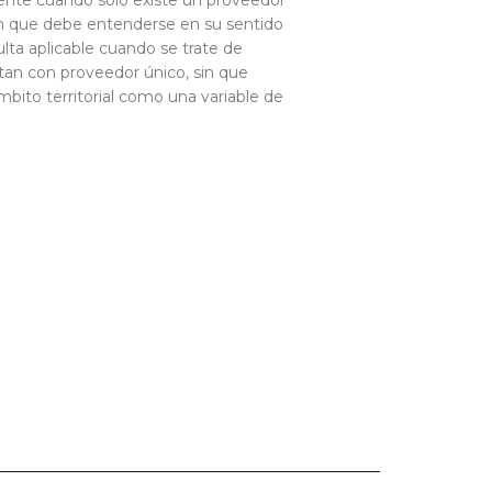
dente cuando sólo existe un proveedor
ión que debe entenderse en su sentido
sulta aplicable cuando se trate de
tan con proveedor único, sin que
mbito territorial como una variable de